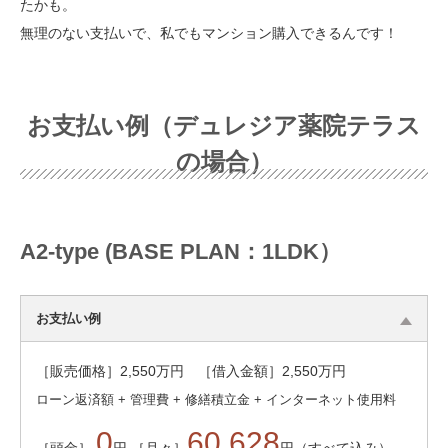
たかも。
無理のない支払いで、私でもマンション購入できるんです！
お支払い例（デュレジア薬院テラス
の場合）
A2-type (BASE PLAN：1LDK）
お支払い例
［販売価格］
2,550
万円 ［借入金額］
2,550
万円
ローン返済額 + 管理費 + 修繕積立金 + インターネット使用料
0
60,628
［頭金］
円 ［月々］
円（すべて込み）