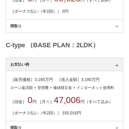
［ボーナス払い（年2回）］ 0円
間取り
C-type （BASE PLAN：2LDK）
お支払い例
［販売価格］
3,180
万円 ［借入金額］
3,180
万円
ローン返済額 + 管理費 + 修繕積立金 + インターネット使用料
0
47,006
［頭金］
円 ［月々］
円（すべて込み）
［ボーナス払い（年2回）］ 150,016円
間取り