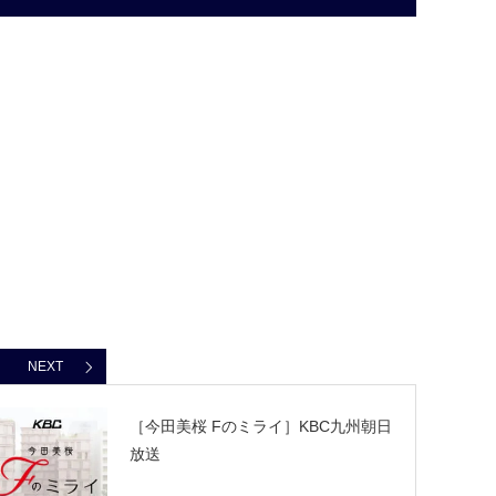
NEXT
［今田美桜 Fのミライ］KBC九州朝日
放送