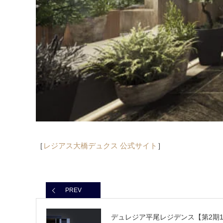
［
レジアス大橋デュクス 公式サイト
］
PREV
デュレジア平尾レジデンス【第2期