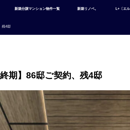
新築分譲マンション物件一覧
新築リノベ。
L+〔エ
、残4邸
終期】86邸ご契約、残4邸