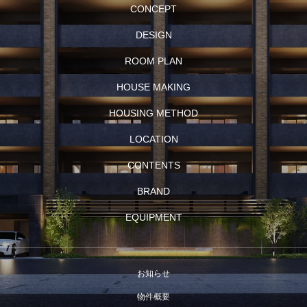
CONCEPT
DESIGN
ROOM PLAN
HOUSE MAKING
HOUSING METHOD
LOCATION
CONTENTS
BRAND
EQUIPMENT
お知らせ
物件概要