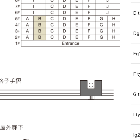
D 
Dg
Eg
F 
G 
I t
Ig