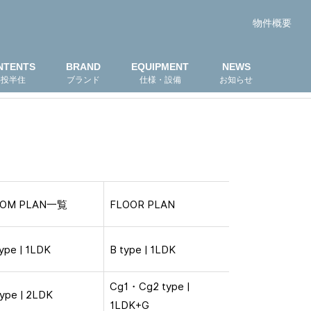
物件概要
NTENTS
BRAND
EQUIPMENT
NEWS
半投半住
ブランド
仕様・設備
お知らせ
OM PLAN一覧
FLOOR PLAN
ype | 1LDK
B type | 1LDK
Cg1・Cg2 type |
type | 2LDK
1LDK+G