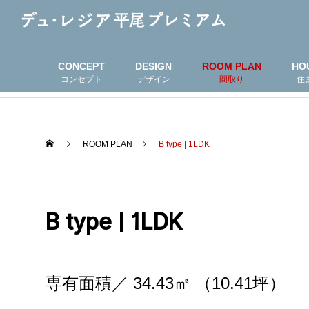
CONCEPT
DESIGN
ROOM PLAN
HO
コンセプト
デザイン
間取り
住
ROOM PLAN
B type | 1LDK
B type | 1LDK
専有面積／ 34.43㎡ （10.41坪）